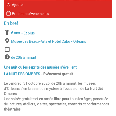
Ajouter
Prochains événements
À partir de
6 ans
Jusqu'à l'age de
Et plus
Lieu
Musée des Beaux-Arts et Hôtel Cabu - Orléans
Période
Horaires
de 20h à minuit
Une nuit où les esprits des musées s’éveillent
LA NUIT DES OMBRES
- Événement gratuit
Le vendredi 31 octobre 2025, de 20h à minuit, les musées
d’Orléans s’embrasent de mystère à l’occasion de
La Nuit des
Ombres
.
Une soirée
gratuite et en accès libre pour tous les âges
, ponctuée
de
lectures, ateliers, visites, spectacles, concerts et performances
théâtrales
.