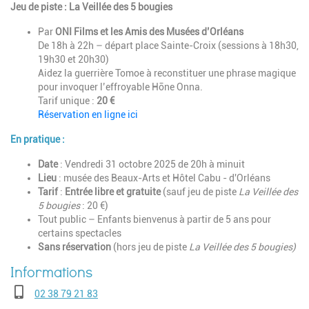
Jeu de piste : La Veillée des 5 bougies
Par
ONI Films et les Amis des Musées d’Orléans
De 18h à 22h – départ place Sainte-Croix (sessions à 18h30,
19h30 et 20h30)
Aidez la guerrière Tomoe à reconstituer une phrase magique
pour invoquer l’effroyable Hōne Onna.
Tarif unique :
20 €
Réservation en ligne ici
En pratique :
Date
: Vendredi 31 octobre 2025 de 20h à minuit
Lieu
: musée des Beaux-Arts et Hôtel Cabu - d'Orléans
Tarif
:
Entrée libre et gratuite
(sauf jeu de piste
La Veillée des
5 bougies
: 20 €)
Tout public – Enfants bienvenus à partir de 5 ans pour
certains spectacles
Sans réservation
(hors jeu de piste
La Veillée des 5 bougies)
Téléphone
02 38 79 21 83