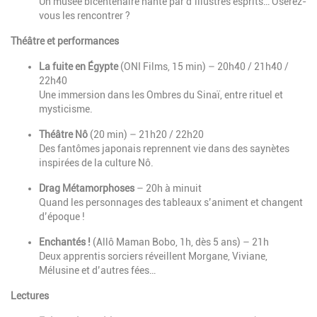
Un musée bicentenaire hanté par d’illustres esprits… Oserez-
vous les rencontrer ?
Théâtre et performances
La fuite en Égypte
(ONI Films, 15 min) – 20h40 / 21h40 /
22h40
Une immersion dans les Ombres du Sinaï, entre rituel et
mysticisme.
Théâtre Nô
(20 min) – 21h20 / 22h20
Des fantômes japonais reprennent vie dans des saynètes
inspirées de la culture Nô.
Drag Métamorphoses
– 20h à minuit
Quand les personnages des tableaux s’animent et changent
d’époque !
Enchantés !
(Allô Maman Bobo, 1h, dès 5 ans) – 21h
Deux apprentis sorciers réveillent Morgane, Viviane,
Mélusine et d’autres fées…
Lectures