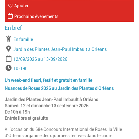
Ajouter
Prochains événements
À partir de
En famille
Lieu
Jardin des Plantes Jean-Paul Imbault à Orléans
Période
Date de début
Date de fin
12/09/2026
13/09/2026
Horaires
10-19h
Un week-end fleuri, festif et gratuit en famille
Nuances de Roses 2026 au Jardin des Plantes d'Orléans
Jardin des Plantes Jean-Paul Imbault à Orléans
Samedi 12 et dimanche 13 septembre 2026
De 10h à 19h
Entrée libre et gratuite
À l’occasion du 68e Concours International de Roses, la Ville
d’Orléans organise deux journées festives dans le cadre