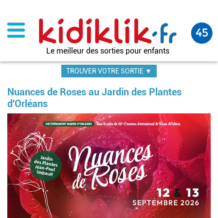
Aller
au
contenu
principal
Le meilleur des sorties pour enfants
TROUVER VOTRE SORTIE ▼
Nuances de Roses au Jardin des Plantes
d'Orléans
Im