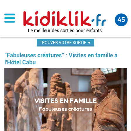
Aller
au
contenu
principal
Le meilleur des sorties pour enfants
TROUVER VOTRE SORTIE ▼
"Fabuleuses créatures" : Visites en famille à
l'Hôtel Cabu
Im