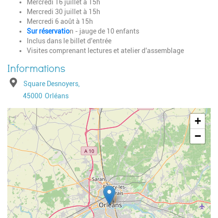
Mercredi 16 juillet à 15h
Mercredi 30 juillet à 15h
Mercredi 6 août à 15h
Sur réservatio
n - jauge de 10 enfants
Inclus dans le billet d'entrée
Visites comprenant lectures et atelier d'assemblage
Adresse
Square Desnoyers,
Code postal
Ville
45000
Orléans
Geolocalisation
+
−