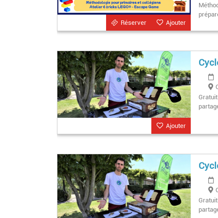
Méthod
prépar
Réserver
Ajouter
Cycl
Gratui
partag
Ajouter
Cycl
Gratui
partag