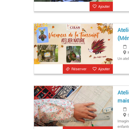
Ajouter
Atel
(Mén
Un atel
Réserver
Ajouter
Atel
mais
Imagine
enfants