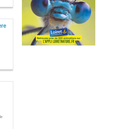
ère
de
.