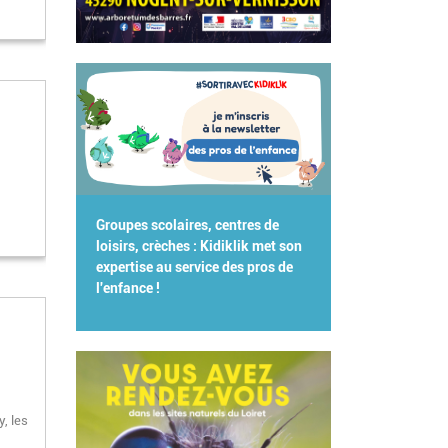
Groupes scolaires, centres de
loisirs, crèches : Kidiklik met son
expertise au service des pros de
l'enfance !
y, les