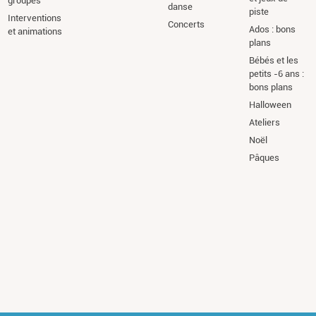
groupes
danse
piste
Interventions
Concerts
Ados : bons
et animations
plans
Bébés et les
petits -6 ans :
bons plans
Halloween
Ateliers
Noël
Pâques