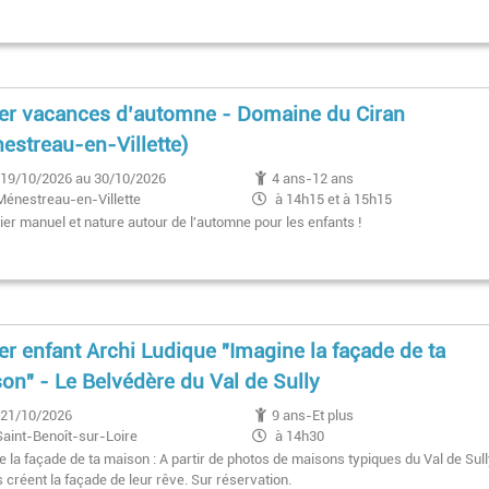
ier vacances d’automne - Domaine du Ciran
estreau-en-Villette)
19/10/2026 au 30/10/2026
4 ans-12 ans
Ménestreau-en-Villette
à 14h15 et à 15h15
ier manuel et nature autour de l'automne pour les enfants !
ier enfant Archi Ludique "Imagine la façade de ta
on" - Le Belvédère du Val de Sully
21/10/2026
9 ans-Et plus
Saint-Benoît-sur-Loire
à 14h30
 la façade de ta maison : A partir de photos de maisons typiques du Val de Sull
 créent la façade de leur rêve. Sur réservation.