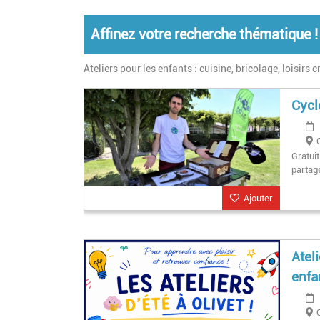
Affinez votre recherche thématique !
Ateliers pour les enfants : cuisine, bricolage, loisirs cr
Cycl
Gratui
partag
Ajouter
Atel
enfa