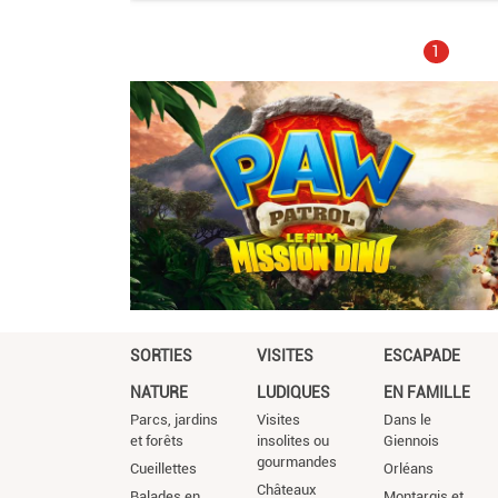
Page
1
courante
SORTIES
VISITES
ESCAPADE
NATURE
LUDIQUES
EN FAMILLE
Parcs, jardins
Visites
Dans le
et forêts
insolites ou
Giennois
gourmandes
Cueillettes
Orléans
Châteaux
Balades en
Montargis et