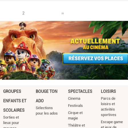
Page
2
Pagination
Page
››
suivante
GROUPES
BOUGE TON
SPECTACLES
LOISIRS
Cinema
Parcs de
ENFANTS ET
ADO
loisirs et
Festivals
Sélections
activités
SCOLAIRES
Cirque et
pour les ados
sportives
Sorties et
magie
Escape game
lieux pour
Théâtre et
et jeux de