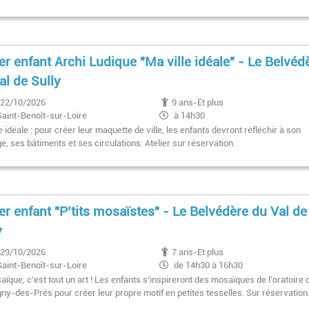
ier enfant Archi Ludique "Ma ville idéale" - Le Belvéd
al de Sully
22/10/2026
9 ans-Et plus
Saint-Benoît-sur-Loire
à 14h30
e idéale : pour créer leur maquette de ville, les enfants devront réfléchir à son
, ses bâtiments et ses circulations. Atelier sur réservation.
ier enfant "P’tits mosaïstes" - Le Belvédère du Val de
y
29/10/2026
7 ans-Et plus
Saint-Benoît-sur-Loire
de 14h30 à 16h30
ïque, c'est tout un art ! Les enfants s’inspireront des mosaïques de l’oratoire 
ny-des-Prés pour créer leur propre motif en petites tesselles. Sur réservation