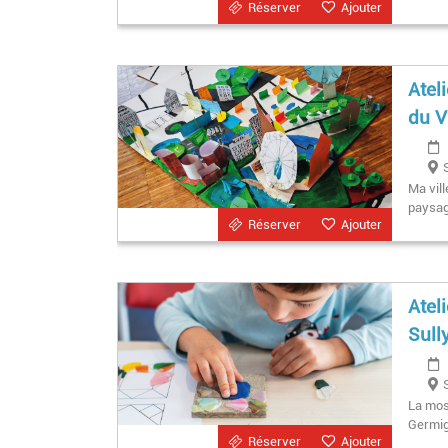
Réserver
Ajouter
Atel
du V
Ma vill
paysage
Réserver
Ajouter
Atel
Sull
La mosa
Germig
Réserver
Ajouter