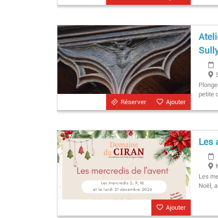
Atel
Sull
Plonge
petite
Réserver
Ajouter
Les 
Les me
Noël, a
Ajouter