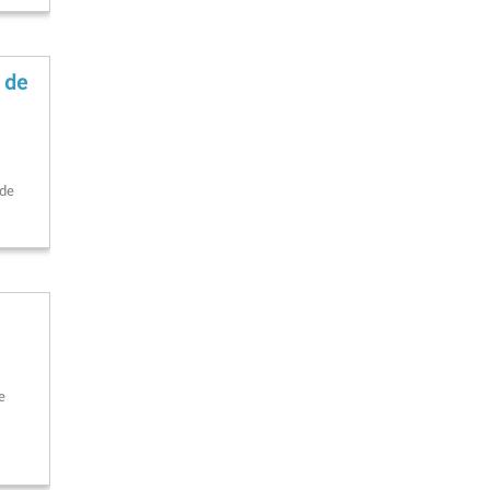
 de
 de
e