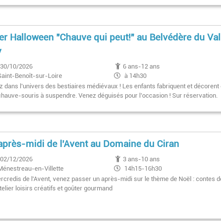
ier Halloween "Chauve qui peut!" au Belvédère du Val
y
30/10/2026
6 ans-12 ans
Saint-Benoît-sur-Loire
à 14h30
z dans l’univers des bestiaires médiévaux ! Les enfants fabriquent et décorent
 chauve-souris à suspendre. Venez déguisés pour l’occasion ! Sur réservation.
après-midi de l'Avent au Domaine du Ciran
02/12/2026
3 ans-10 ans
Ménestreau-en-Villette
14h15-16h30
rcredis de l'Avent, venez passer un après-midi sur le thème de Noël : contes d
telier loisirs créatifs et goûter gourmand