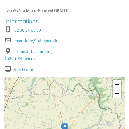
L'accès à la Micro-Folie est GRATUIT.
Téléphone
02 38 34 63 50
E-mail
microfolie@pithiviers.fr
Adresse
17 rue de la couronne,
Code postal
Ville
45300
Pithiviers
Voir le site
Geolocalisation
+
−