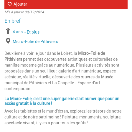
Ajouter
Mis à jour le 09/12/2024
à partir de
4 ans
jusqu'à l'âge de
Et plus
Lieu
Micro-Folie de Pithiviers
Deuxième à voir le jour dans le Loiret, la
Micro-Folie de
Pithiviers
permet des découvertes artistiques et culturelles de
manière moderne grâce au numérique. Plusieurs activités sont
proposées dans un seul lieu : galerie d'art numérique, espace
scénique, réalité virtuelle, découverte des œuvres du Musée
municipal de Pithiviers et La Chapelle - Espace d'art
contemporain.
La Micro-Folie, c'est une super galerie d'art numérique pour un
accès gratuit à la culture
!
Avec les tablettes et le mur d'écran, explorez les trésors de notre
culture et de notre patrimoine ! Peinture, monuments, sculpture,
spectacle vivant, il y en a pour tous les goûts !