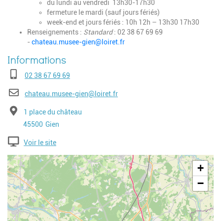
du lundi au vendredi 13h30-17h30
fermeture le mardi (sauf jours fériés)
week-end et jours fériés : 10h 12h – 13h30 17h30
Renseignements :
Standard
: 02 38 67 69 69
-
chateau.musee-gien@loiret.fr
Téléphone
02 38 67 69 69
E-mail
chateau.musee-gien@loiret.fr
Adresse
1 place du château
Code postal
Ville
45500
Gien
Voir le site
Geolocalisation
+
−