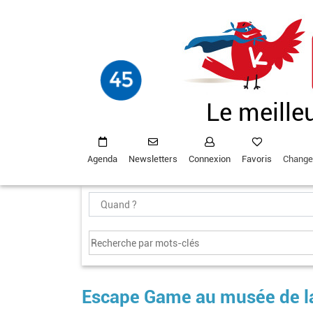
Aller
au
contenu
principal
Le meille
Agenda
Newsletters
Connexion
Favoris
Change
Escape Game au musée de la