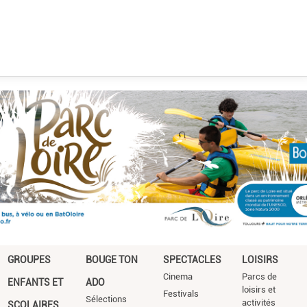
GROUPES
BOUGE TON
SPECTACLES
LOISIRS
Cinema
Parcs de
ENFANTS ET
ADO
loisirs et
Festivals
Sélections
activités
SCOLAIRES