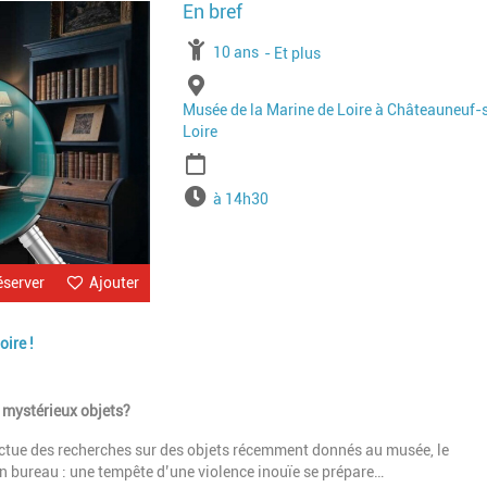
Image
À partir de
10 ans
Jusqu'à l'age de
Et plus
Lieu
Musée de la Marine de Loire à Châteauneuf-
Loire
Période
Horaires
à 14h30
éserver
Ajouter
ire !
 mystérieux objets?
ctue des recherches sur des objets récemment donnés au musée, le
on bureau : une tempête d’une violence inouïe se prépare…