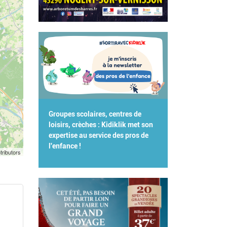
Groupes scolaires, centres de
loisirs, crèches : Kidiklik met son
expertise au service des pros de
l'enfance !
tributors