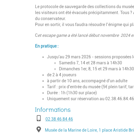
Le protocole de sauvegarde des collections du musée s’
les visiteurs ont été évacués précipitamment. Tous
du conservateur.
Pour en sortir, il vous faudra résoudre l’énigme qui p
C
et escape game a été lancé début novembre 2024 et 
En pratique :
Jusqu'au 29 mars 2026 - sessions proposées 
Samedis 7, 14 et 28 mars à 14h30
Dimanches 1er, 8, 15 et 29 mars à 14h30
de 2 à 4 joueurs
à partir de 10 ans, accompagné d'un adulte
Tarif : prix d'entrée du musée (5€ plein tarif, tar
Durée : 1h (1h30 sur place)
Uniquement sur réservation au 02.38.46.84.46
Téléphone
02 38 46 84 46
Adresse
Musée de la Marine de Loire, 1 place Aristide Br