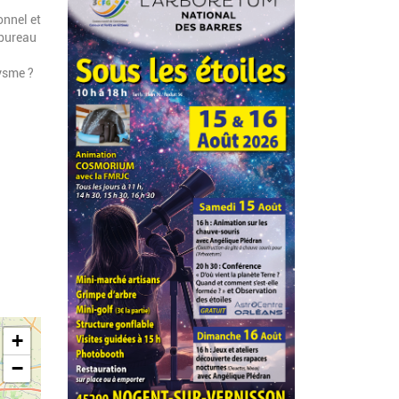
onnel et
 bureau
lysme ?
+
−