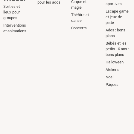
Cirque et
pour les ados
sportives
Sorties et
magie
Escape game
lieux pour
Théâtre et
et jeux de
groupes
danse
piste
Interventions
Concerts
Ados : bons
et animations
plans
Bébés et les
petits -6 ans :
bons plans
Halloween
Ateliers
Noël
Pâques