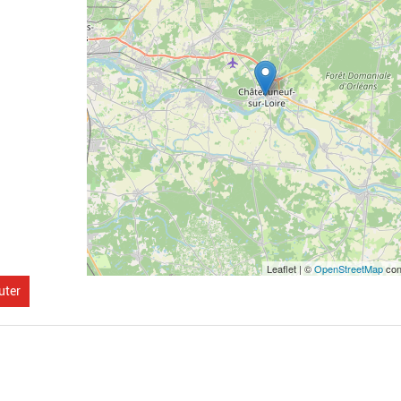
Leaflet | ©
OpenStreetMap
con
uter