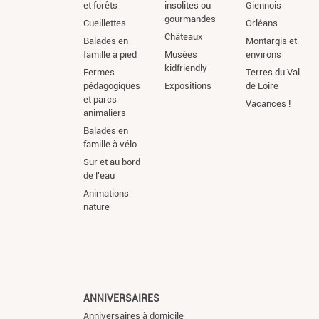
et forêts
insolites ou
Giennois
gourmandes
Cueillettes
Orléans
Châteaux
Balades en
Montargis et
famille à pied
Musées
environs
kidfriendly
Fermes
Terres du Val
pédagogiques
Expositions
de Loire
et parcs
Vacances !
animaliers
Balades en
famille à vélo
Sur et au bord
de l'eau
Animations
nature
ANNIVERSAIRES
Anniversaires à domicile