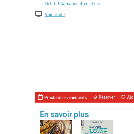
Code postal
Ville
45110
Châteauneuf-sur-Loire
Voir le site
Réserver
Ajo
Prochains événements
En savoir plus