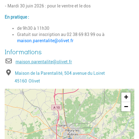
- Mardi 30 juin 2026 : pour le ventre et le dos
En pratique :
de 9h30 à 11h30
Gratuit sur inscription au 02 38 69 83 99 ou à
maison.parentalite@olivet.fr
E-mail
maison.parentalite@olivet.fr
Adresse
Maison de la Parentalité, 504 avenue du Loiret
Code postal
Ville
45160
Olivet
Geolocalisation
+
−