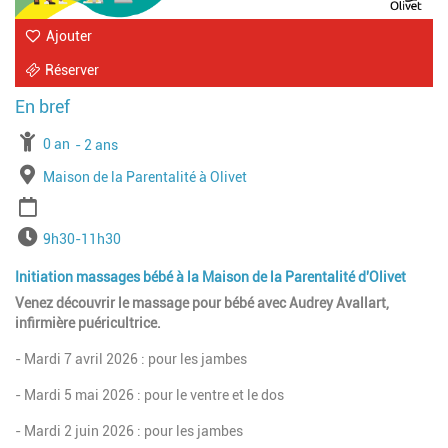
Ajouter
Réserver
À partir de
0 an
Jusqu'à l'age de
2 ans
Lieu
Maison de la Parentalité à Olivet
Période
Horaires
9h30-11h30
Initiation massages bébé à la Maison de la Parentalité d'Olivet
Venez découvrir le massage pour bébé avec Audrey Avallart,
infirmière puéricultrice.
- Mardi 7 avril 2026 : pour les jambes
- Mardi 5 mai 2026 : pour le ventre et le dos
- Mardi 2 juin 2026 : pour les jambes