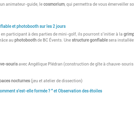
à un animateur-guide, le
cosmorium
, qui permettra de vous émerveiller s
nflable et photobooth sur les 2 jours
en participant à des parties de mini-golf, ils pourront s’initier à la
grim
grâce au
photobooth
de BC Évents. Une
structure gonflable
sera installée
uve-souris
avec Angélique Plédran (construction de gîte à chauve-souris
apaces nocturnes
(jeu et atelier de dissection)
comment s'est-elle formée ? " et Observation des étoiles