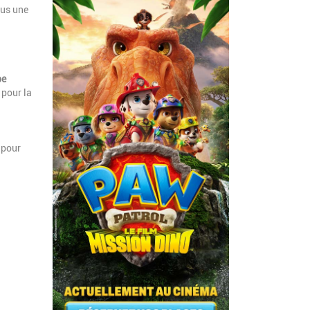
ous une
pe
 pour la
 pour