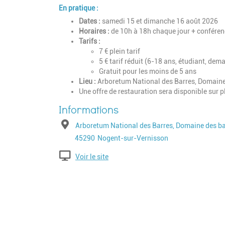
En pratique :
Dates :
samedi 15 et dimanche 16 août 2026
Horaires :
de 10h à 18h chaque jour + confére
Tarifs :
7 € plein tarif
5 € tarif réduit (6-18 ans, étudiant, de
Gratuit pour les moins de 5 ans
Lieu :
Arboretum National des Barres, Domain
Une offre de restauration sera disponible sur 
Adresse
Arboretum National des Barres, Domaine des ba
Code postal
Ville
45290
Nogent-sur-Vernisson
Voir le site