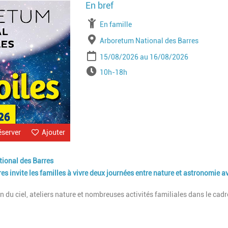
Image
À partir de
En famille
Lieu
Arboretum National des Barres
Période
Date de début
Date de fin
15/08/2026
16/08/2026
Horaires
10h-18h
éserver
Ajouter
tional des Barres
es invite les familles à vivre deux journées entre nature et astronomie a
du ciel, ateliers nature et nombreuses activités familiales dans le cadr