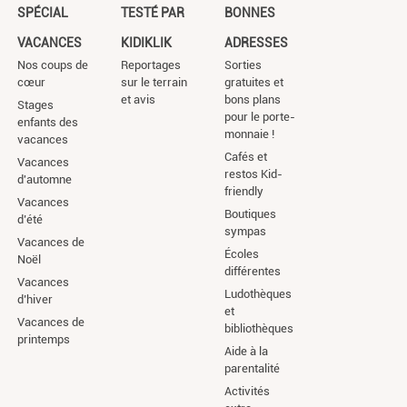
SPÉCIAL
TESTÉ PAR
BONNES
VACANCES
KIDIKLIK
ADRESSES
Nos coups de
Reportages
Sorties
cœur
sur le terrain
gratuites et
et avis
bons plans
Stages
pour le porte-
enfants des
monnaie !
vacances
Cafés et
Vacances
restos Kid-
d'automne
friendly
Vacances
Boutiques
d’été
sympas
Vacances de
Écoles
Noël
différentes
Vacances
Ludothèques
d’hiver
et
Vacances de
bibliothèques
printemps
Aide à la
parentalité
Activités