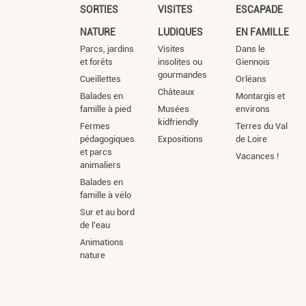
SORTIES
VISITES
ESCAPADE
NATURE
LUDIQUES
EN FAMILLE
Parcs, jardins
Visites
Dans le
et forêts
insolites ou
Giennois
gourmandes
Cueillettes
Orléans
Châteaux
Balades en
Montargis et
famille à pied
Musées
environs
kidfriendly
Fermes
Terres du Val
pédagogiques
Expositions
de Loire
et parcs
Vacances !
animaliers
Balades en
famille à vélo
Sur et au bord
de l'eau
Animations
nature