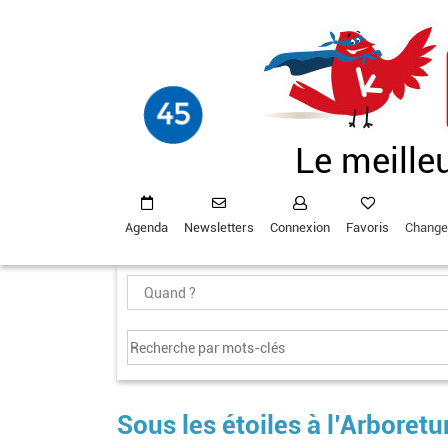
Aller
au
contenu
principal
Le meille
Agenda
Newsletters
Connexion
Favoris
Change
Sous les étoiles à l’Arbore