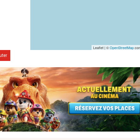
Leaflet | ©
OpenStreetMap
con
uter