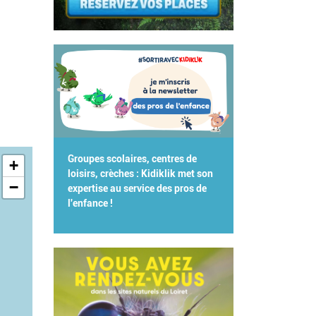
Groupes scolaires, centres de
+
loisirs, crèches : Kidiklik met son
−
expertise au service des pros de
l'enfance !