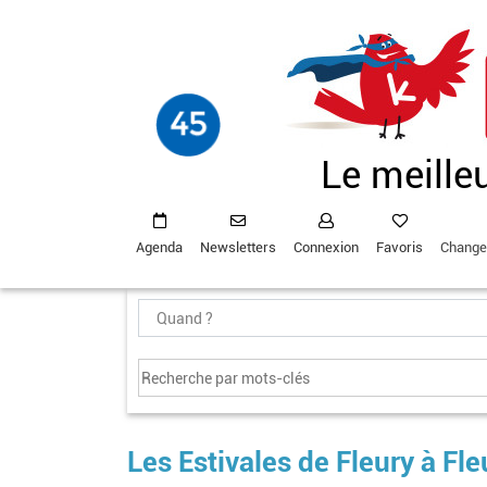
Aller
au
contenu
principal
Le meille
Agenda
Newsletters
Connexion
Favoris
Change
Les Estivales de Fleury à Fl