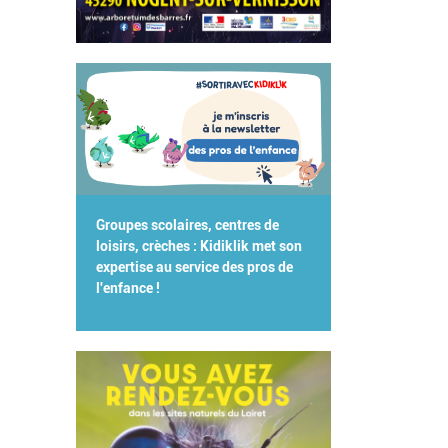
Groupes scolaires, centres de
loisirs, crèches : Kidiklik met son
expertise au service des pros de
l'enfance !