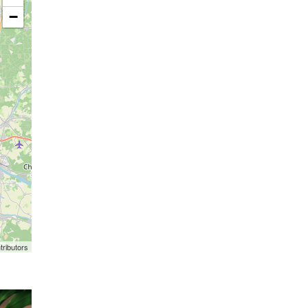
−
tributors