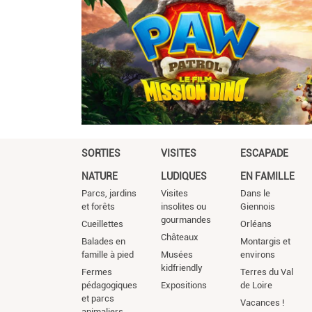
SORTIES
VISITES
ESCAPADE
NATURE
LUDIQUES
EN FAMILLE
Parcs, jardins
Visites
Dans le
et forêts
insolites ou
Giennois
gourmandes
Cueillettes
Orléans
Châteaux
Balades en
Montargis et
famille à pied
Musées
environs
kidfriendly
Fermes
Terres du Val
pédagogiques
Expositions
de Loire
et parcs
Vacances !
animaliers