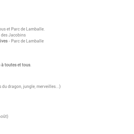
ous et Parc de Lamballe.
e des Jacobins
ives
- Parc de Lamballe
 à toutes et tous
.
du dragon, jungle, merveilles...)
août)