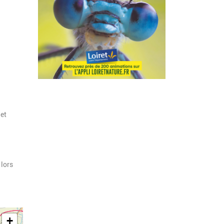
 et
 lors
+