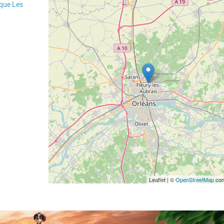
èque Les
Leaflet | ©
OpenStreetMap
con