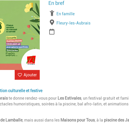
Image
À partir de
En famille
Lieu
Fleury-les-Aubrais
Période
Ajouter
on culturelle et festive
brais
te donne rendez-vous pour
Les Estivales
, un festival gratuit et fami
ectacles humoristiques, soirées à la piscine, bal afro-latin, et animations
 de Lamballe
, mais aussi dans les
Maisons pour Tous
, à la
piscine des J