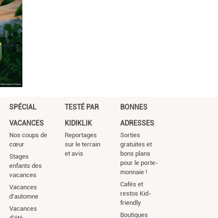
SPÉCIAL
TESTÉ PAR
BONNES
VACANCES
KIDIKLIK
ADRESSES
Nos coups de
Reportages
Sorties
cœur
sur le terrain
gratuites et
et avis
bons plans
Stages
pour le porte-
enfants des
monnaie !
vacances
Cafés et
Vacances
restos Kid-
d'automne
friendly
Vacances
Boutiques
d’été