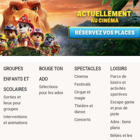
GROUPES
BOUGE TON
SPECTACLES
LOISIRS
Cinema
Parcs de
ENFANTS ET
ADO
loisirs et
Festivals
Sélections
activités
SCOLAIRES
Cirque et
pour les ados
sportives
Sorties et
magie
Escape game
lieux pour
Théâtre et
et jeux de
groupes
danse
piste
Interventions
Concerts
Ados : bons
et animations
plans
Bébés et les