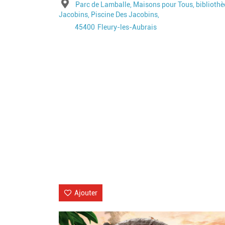
Adresse
Parc de Lamballe, Maisons pour Tous, biblioth
Jacobins, Piscine Des Jacobins,
Code postal
Ville
45400
Fleury-les-Aubrais
Ajouter