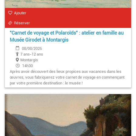
Ajouter
Réserver
"Carnet de voyage et Polaroïds" : atelier en famille au
Musée Girodet à Montargis
08/08/2026
7 ans-12 ans
Montargis
14h30
Après avoir découvert des lieux propices aux vacances dans les
œuvres, vous fabriquerez votre carnet de voyage en commençant
par votre première destination : le musée !