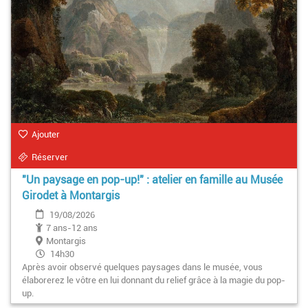
Ajouter
Réserver
"Un paysage en pop-up!" : atelier en famille au Musée
Girodet à Montargis
19/08/2026
7 ans-12 ans
Montargis
14h30
Après avoir observé quelques paysages dans le musée, vous
élaborerez le vôtre en lui donnant du relief grâce à la magie du pop-
up.