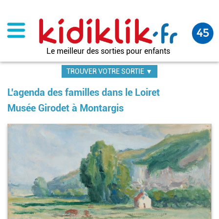
Aller
au
contenu
principal
Le meilleur des sorties pour enfants
TROUVER VOTRE SORTIE ▼
L'agenda des familles dans le Loiret
Musée Girodet à Montargis