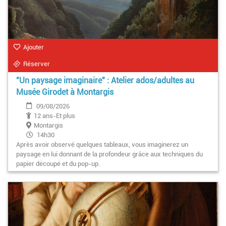
Ajouter
Réserver
"Un paysage imaginaire" : Atelier ados/adultes au
Musée Girodet à Montargis
09/08/2026
12 ans-Et plus
Montargis
14h30
Après avoir observé quelques tableaux, vous imaginerez un
paysage en lui donnant de la profondeur grâce aux techniques du
papier découpé et du pop-up.