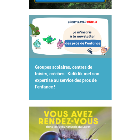
Groupes scolaires, centres de
loisirs, crèches : Kidiklik met son
expertise au service des pros de
l'enfance !