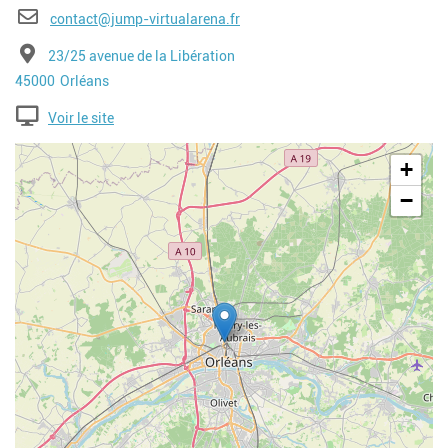
E-mail
contact@jump-virtualarena.fr
Adresse
23/25 avenue de la Libération
Code postal
Ville
45000
Orléans
Voir le site
Geolocalisation
+
−