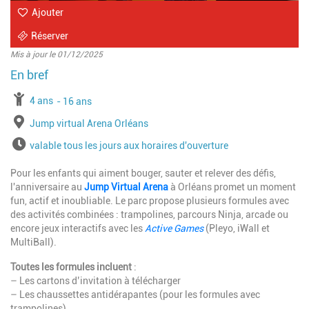
Ajouter
Réserver
Mis à jour le 01/12/2025
à partir de
4 ans
jusqu'à l'âge de
16 ans
Lieu
Jump virtual Arena Orléans
Horaires
valable tous les jours aux horaires d'ouverture
Pour les enfants qui aiment bouger, sauter et relever des défis,
l'anniversaire au
Jump Virtual Arena
à Orléans promet un moment
fun, actif et inoubliable. Le parc propose plusieurs formules avec
des activités combinées : trampolines, parcours Ninja, arcade ou
encore jeux interactifs avec les
Active Games
(Pleyo, iWall et
MultiBall).
Toutes les formules incluent
:
– Les cartons d’invitation à télécharger
– Les chaussettes antidérapantes (pour les formules avec
trampolines)