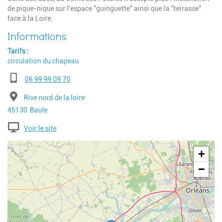
de pique-nique sur l'espace "guinguette" ainsi que la "terrasse"
face à la Loire.
Tarifs
circulation du chapeau
Téléphone
06 99 99 09 70
Adresse
Rive nord de la loire
Code postal
Ville
45130
Baule
Voir le site
Geolocalisation
+
−