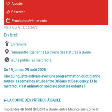
Ajouter
Réserver
Prochains événements
Mis à jour le 11/06/2026
à partir de
En famille
Lieu
Guinguette ligérienne La Corne des Pâtures à Baule
Horaires
jeune public les mercredis
Du 19 juin au 29 août 2026
Une guinguette estivale avec une programmation quotidienne
toutes les semaines située entre Orléans et Beaugency.
Et le
mercredi, c'est animation spéciale pour les enfants !
▶
LA CORNE DES PÂTURES À BAULE
Implantée
en bord de Loire
à Baule, entre Meung-sur-Loire et