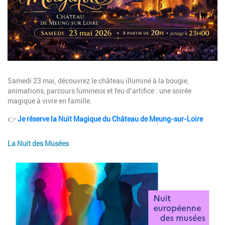
Description
Samedi 23 mai, découvrez le château illuminé à la bougie,
animations, parcours lumineux et feu d’artifice : une soirée
magique à vivre en famille.
👉
Je réserve la Nuit Magique du Château de Meung-sur-Loire
La Nuit des Musées
Image