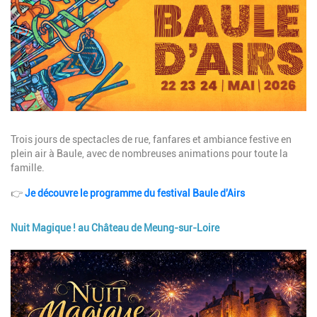
Description
Trois jours de spectacles de rue, fanfares et ambiance festive en
plein air à Baule, avec de nombreuses animations pour toute la
famille.
👉
Je découvre le programme du festival Baule d'Airs
Nuit Magique ! au Château de Meung-sur-Loire
Image