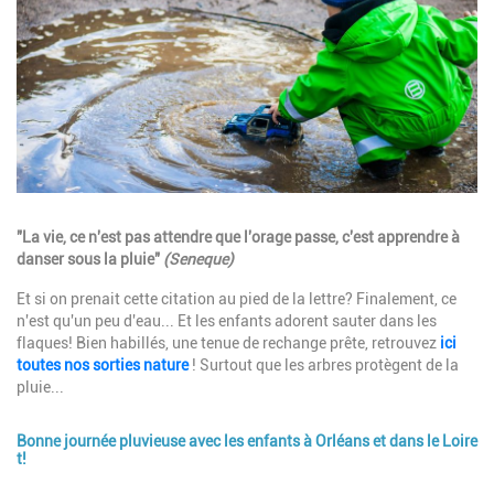
Description
"La vie, ce n'est pas attendre que l'orage passe, c'est apprendre à
danser sous la pluie"
(Seneque)
Et si on prenait cette citation au pied de la lettre? Finalement, ce
n'est qu'un peu d'eau... Et les enfants adorent sauter dans les
flaques! Bien habillés, une tenue de rechange prête, retrouvez
ici
toutes nos sorties nature
! Surtout que les arbres protègent de la
pluie...
Bonne journée pluvieuse avec les enfants à Orléans et dans le Loire
t!