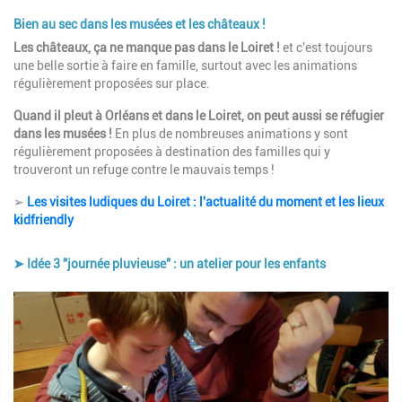
Bien au sec dans les musées et les châteaux
!
Description
Les châteaux, ça ne manque pas dans le Loiret !
et c'est toujours
une belle sortie à faire en famille, surtout avec les animations
régulièrement proposées sur place.
Quand il pleut à Orléans et dans le Loiret, on peut aussi se réfugier
dans les musées !
En plus de nombreuses animations y sont
régulièrement proposées à destination des familles qui y
trouveront un refuge contre le mauvais temps !
➢
Les visites ludiques du Loiret : l'actualité du moment et les lieux
kidfriendly
➤ Idée 3 "journée pluvieuse" : un atelier pour les enfants
Image