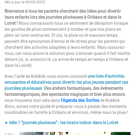
Mis à jour le 09/05/2023
Introduction
Bienvenue à tous les parents cherchant des idées pour divertir
leurs enfants lors des journées pluvieuses à Orléans et dans le
Loiret !
Nous connaissons tous ce sentiment de déception lorsque
les gouttes de pluie commencent à tomber et que nos plans en
plein air sont contrariés. Et oui, la pluie ou le mauvais temps
peuvent être synonymes d'ennui et de stress pour les parents qui
cherchent des activités adaptées à leurs enfants. Mais rassurez-
vous, car nous avons la solution pour s'amuser quand il fait moche
dehors (si, si, avouons le, ça arrive de temps en temps à Orléans et
dans le Loiret)
Avec l'aide de Kidiklik, nous avons concocté
une liste d'activités
amusantes et éducatives pour divertir les plus jeunes pendant ces
journées pluvieuses
.
Des ateliers fantastiques, des événements
fantasmagoriques, des spectacles magiques et bien plus encore
,
vous trouverez tout cela dans
l'Agenda des Sorties
de Kidiklik.
Alors, suivez notre guide et préparez-vous à passer des moments
inoubliables en famille à Orléans et environs, même sous la pluie !
➤ Idée 1 "journée pluvieuse" : les loisirs indoor dans le Loiret
Paragraphes
Image